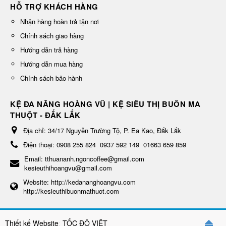
HỖ TRỢ KHÁCH HÀNG
Nhận hàng hoàn trả tận nơi
Chính sách giao hàng
Hướng dẫn trả hàng
Hướng dẫn mua hàng
Chính sách bảo hành
KỆ ĐA NĂNG HOÀNG VŨ | KỆ SIÊU THỊ BUÔN MA
THUỘT - ĐẮK LẮK
Địa chỉ:
34/17 Nguyễn Trường Tộ, P. Ea Kao, Đắk Lắk
Điện thoại:
0908 255 824
0937 592 149
01663 659 859
Email:
tthuananh.ngoncoffee@gmail.com
kesieuthihoangvu@gmail.com
Website:
http://kedananghoangvu.com
http://kesieuthibuonmathuot.com
Thiết kế Website
:
TỐC ĐỘ VIỆT